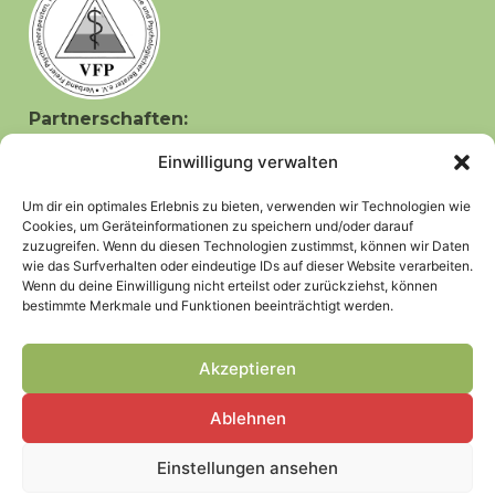
Partnerschaften:
Lizensierte Partnerin des sysTelios
Einwilligung verwalten
Gesundheitszentrums Siedelsbrunn
Um dir ein optimales Erlebnis zu bieten, verwenden wir Technologien wie
Cookies, um Geräteinformationen zu speichern und/oder darauf
zuzugreifen. Wenn du diesen Technologien zustimmst, können wir Daten
wie das Surfverhalten oder eindeutige IDs auf dieser Website verarbeiten.
Wenn du deine Einwilligung nicht erteilst oder zurückziehst, können
bestimmte Merkmale und Funktionen beeinträchtigt werden.
Kontakt
Impressum
Datenschutz
Cookie-Richtlinie
Akzeptieren
Copyright © 2026 Der Gedankenweg - Der Gedankenweg
Ablehnen
Hinweis
Ein Behandlungstermin in meiner Praxis ersetzt NICHT den Besuch bei einem Arzt.
Einstellungen ansehen
Sollten Sie sich bereits in therapeutischer oder ärztlicher Behandlung befinden, so
besprechen Sie bitte mit dem behandelnden Arzt oder Therapeuten, ob eine